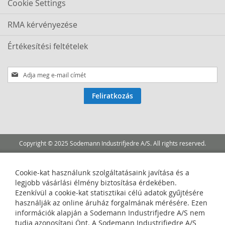
Cookie Settings
RMA kérvényezése
Értékesítési feltételek
Iratkozzon
fel
hírlevelünkre:
Feliratkozás
Copyright © 2025 Sodemann Industrifjedre A/S. All rights reserved.
Cookie-kat használunk szolgáltatásaink javítása és a
legjobb vásárlási élmény biztosítása érdekében.
Ezenkívül a cookie-kat statisztikai célú adatok gyűjtésére
használják az online áruház forgalmának mérésére. Ezen
információk alapján a Sodemann Industrifjedre A/S nem
tudja azonosítani Önt. A Sodemann Industrifjedre A/S