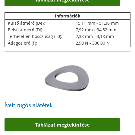
Információk
Külső átmérő (De):
15,11 mm - 51,36 mm
Belső átmérő (Di):
7,92 mm - 34,52 mm
Terheletlen hosszúság (L0):
2,38 mm - 3,18 mm
Átlagos erő (F):
2,90 N - 300,00 N
Ívelt rugós alátétek
Táblázat megtekintése