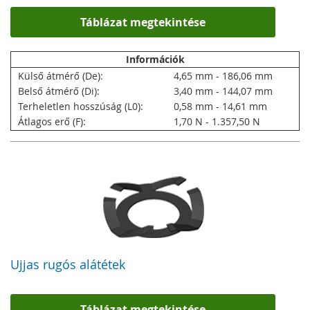
Táblázat megtekintése
Információk
Külső átmérő (De):
4,65 mm - 186,06 mm
Belső átmérő (Di):
3,40 mm - 144,07 mm
Terheletlen hosszúság (L0):
0,58 mm - 14,61 mm
Átlagos erő (F):
1,70 N - 1.357,50 N
Ujjas rugós alátétek
Táblázat megtekintése