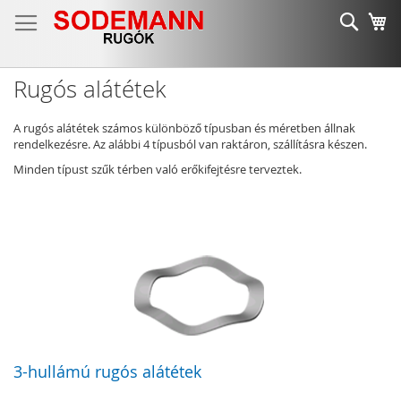
Ugrás
Keres
K
a
tartalomhoz
Rugós alátétek
A rugós alátétek számos különböző típusban és méretben állnak
rendelkezésre. Az alábbi 4 típusból van raktáron, szállításra készen.
Minden típust szűk térben való erőkifejtésre terveztek.
3-hullámú rugós alátétek