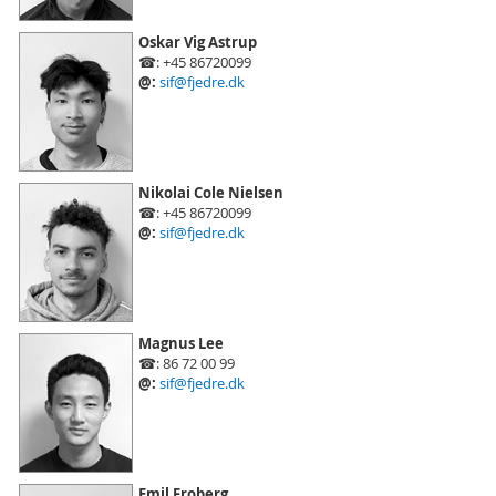
Oskar Vig Astrup
☎: +45 86720099
@:
sif@fjedre.dk
Nikolai Cole Nielsen
☎: +45 86720099
@:
sif@fjedre.dk
Magnus Lee
☎: 86 72 00 99
@:
sif@fjedre.dk
Emil Froberg