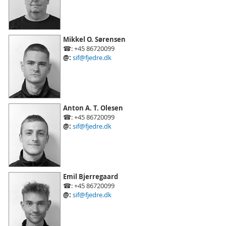
Mikkel O. Sørensen
☎: +45 86720099
@:
sif@fjedre.dk
Anton A. T. Olesen
☎: +45 86720099
@:
sif@fjedre.dk
Emil Bjerregaard
☎: +45 86720099
@:
sif@fjedre.dk