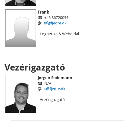
Frank
☎: +45 86720099
@:
sif@fjedre.dk
- Logisztika & Weboldal
Vezérigazgató
Jørgen Sodemann
☎: N/A
@:
js@fjedre.dk
- Vezérigazgató