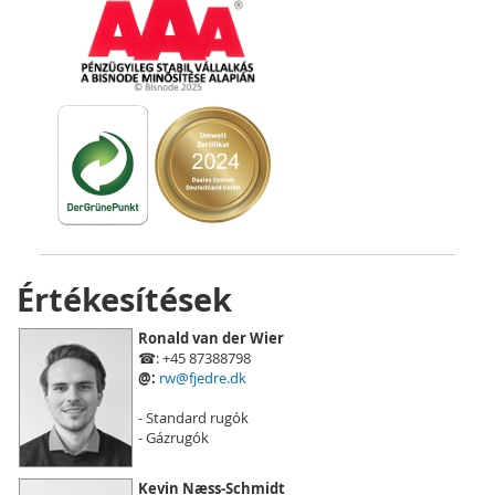
Értékesítések
Ronald van der Wier
☎: +45 87388798
@:
rw@fjedre.dk
- Standard rugók
- Gázrugók
Kevin Næss-Schmidt