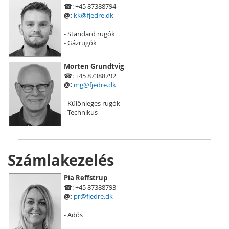
☎: +45 87388794
@:
kk@fjedre.dk
- Standard rugók
- Gázrugók
Morten Grundtvig
☎: +45 87388792
@:
mg@fjedre.dk
- Különleges rugók
- Technikus
Számlakezelés
Pia Reffstrup
☎: +45 87388793
@:
pr@fjedre.dk
- Adós