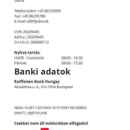
Dánia
Telefonszám: +45 86720099
Fax: +45 86299786
E-mail:
sif@fjedre.dk
CVR: 20209445
Adósz.: 20209445
D-U-N-S:: 306688112
Nyitva tartás:
Hétfő - Csütörtök
08:00 - 16:30
Péntek
08:00 - 15:30
Banki adatok
Raiffeisen Bank Hungay
Akadémia u. 6., HU-1054 Budapest
IBAN: HU67-12010501-01515997-00100002
SWIFT: UBRTHUHB
Csekket nem áll módunkban elfogadni!