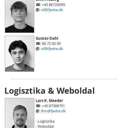
☎: +45 86720099
@:
sif@fjedre.dk
Gustav Dahl
☎: 86 72 00 99
@:
sif@fjedre.dk
Logisztika & Weboldal
Lars K. Meeder
☎: +45 87388791
@:
lkm@fjedre.dk
- Logisztika
- Weboldal