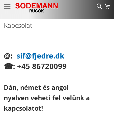
Ugrás
Keres
K
a
tartalomhoz
Kapcsolat
@:
sif@fjedre.dk
☎: +45 86720099
Dán, német és angol
nyelven veheti fel velünk a
kapcsolatot!