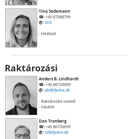
Tina Sodemann
☎: +45 87388799
@:
N/A
- Hitelező
Raktározási
Anders B. Lindhardt
☎: +45 86720099
@:
abl@fjedre.dk
- Raktározási vezető
- Vásárló
Dan Tranberg
☎: +45 86720099
@:
sif@fjedre.dk