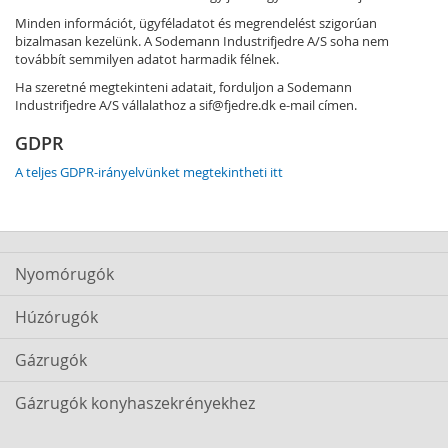
Minden információt, ügyféladatot és megrendelést szigorúan
bizalmasan kezelünk. A Sodemann Industrifjedre A/S soha nem
továbbít semmilyen adatot harmadik félnek.
Ha szeretné megtekinteni adatait, forduljon a Sodemann
Industrifjedre A/S vállalathoz a
sif@fjedre.dk
e-mail címen.
GDPR
A teljes GDPR-irányelvünket megtekintheti itt
Nyomórugók
Húzórugók
Gázrugók
Gázrugók konyhaszekrényekhez