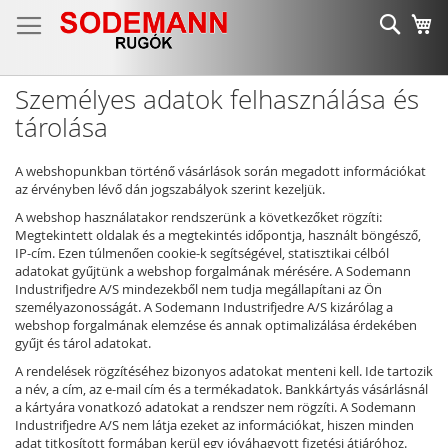
Ugrás
Keres
K
a
tartalomhoz
Személyes adatok felhasználása és
tárolása
A webshopunkban történő vásárlások során megadott információkat
az érvényben lévő dán jogszabályok szerint kezeljük.
A webshop használatakor rendszerünk a következőket rögzíti:
Megtekintett oldalak és a megtekintés időpontja, használt böngésző,
IP-cím. Ezen túlmenően cookie-k segítségével, statisztikai célból
adatokat gyűjtünk a webshop forgalmának mérésére. A Sodemann
Industrifjedre A/S mindezekből nem tudja megállapítani az Ön
személyazonosságát. A Sodemann Industrifjedre A/S kizárólag a
webshop forgalmának elemzése és annak optimalizálása érdekében
gyűjt és tárol adatokat.
A rendelések rögzítéséhez bizonyos adatokat menteni kell. Ide tartozik
a név, a cím, az e-mail cím és a termékadatok. Bankkártyás vásárlásnál
a kártyára vonatkozó adatokat a rendszer nem rögzíti. A Sodemann
Industrifjedre A/S nem látja ezeket az információkat, hiszen minden
adat titkosított formában kerül egy jóváhagyott fizetési átjáróhoz.