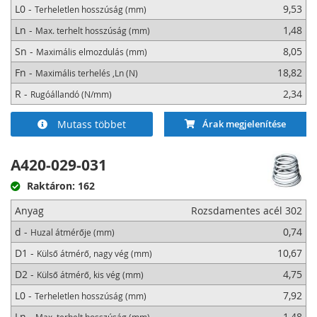
L0 -
9,53
Terheletlen hosszúság (mm)
Ln -
1,48
Max. terhelt hosszúság (mm)
Sn -
8,05
Maximális elmozdulás (mm)
Fn -
18,82
Maximális terhelés ,Ln (N)
R -
2,34
Rugóállandó (N/mm)
Mutass többet
Árak megjelenítése
A420-029-031
Raktáron: 162
Anyag
Rozsdamentes acél 302
d -
0,74
Huzal átmérője (mm)
D1 -
10,67
Külső átmérő, nagy vég (mm)
D2 -
4,75
Külső átmérő, kis vég (mm)
L0 -
7,92
Terheletlen hosszúság (mm)
Ln -
1,48