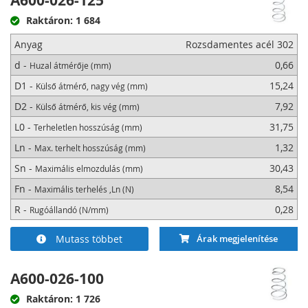
A600-026-125
Raktáron: 1 684
Anyag
Rozsdamentes acél 302
d -
0,66
Huzal átmérője (mm)
D1 -
15,24
Külső átmérő, nagy vég (mm)
D2 -
7,92
Külső átmérő, kis vég (mm)
L0 -
31,75
Terheletlen hosszúság (mm)
Ln -
1,32
Max. terhelt hosszúság (mm)
Sn -
30,43
Maximális elmozdulás (mm)
Fn -
8,54
Maximális terhelés ,Ln (N)
R -
0,28
Rugóállandó (N/mm)
Mutass többet
Árak megjelenítése
A600-026-100
Raktáron: 1 726