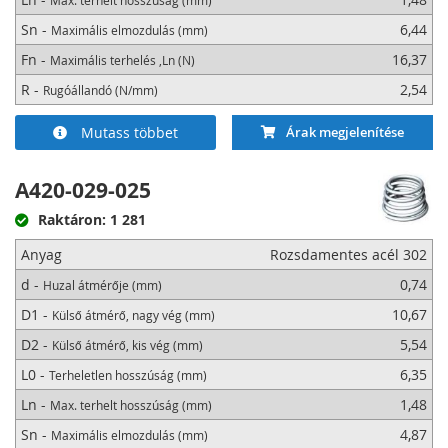
Max. terhelt hosszúság (mm)
Sn -
6,44
Maximális elmozdulás (mm)
Fn -
16,37
Maximális terhelés ,Ln (N)
R -
2,54
Rugóállandó (N/mm)
Mutass többet
Árak megjelenítése
A420-029-025
Raktáron: 1 281
Anyag
Rozsdamentes acél 302
d -
0,74
Huzal átmérője (mm)
D1 -
10,67
Külső átmérő, nagy vég (mm)
D2 -
5,54
Külső átmérő, kis vég (mm)
L0 -
6,35
Terheletlen hosszúság (mm)
Ln -
1,48
Max. terhelt hosszúság (mm)
Sn -
4,87
Maximális elmozdulás (mm)