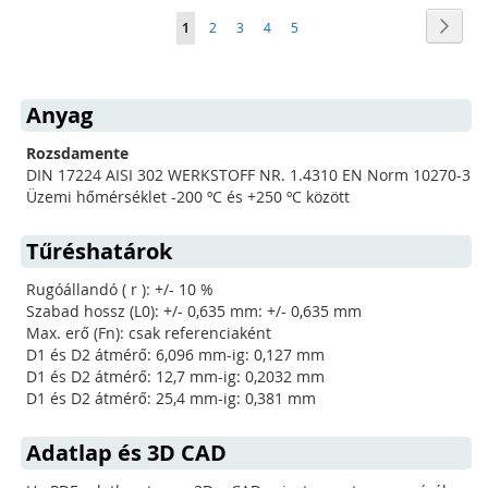
Oldal
Oldal
Követ
You're
Oldal
Oldal
Oldal
Oldal
1
2
3
4
5
currently
reading
Anyag
page
Rozsdamente
DIN 17224 AISI 302 WERKSTOFF NR. 1.4310 EN Norm 10270-3
Üzemi hőmérséklet -200 ºC és +250 ºC között
Tűréshatárok
Rugóállandó ( r ): +/- 10 %
Szabad hossz (L0): +/- 0,635 mm: +/- 0,635 mm
Max. erő (Fn): csak referenciaként
D1 és D2 átmérő: 6,096 mm-ig: 0,127 mm
D1 és D2 átmérő: 12,7 mm-ig: 0,2032 mm
D1 és D2 átmérő: 25,4 mm-ig: 0,381 mm
Adatlap és 3D CAD