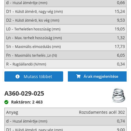
d -
0,66
Huzal átmérője (mm)
D1 -
15,24
Külső átmérő, nagy vég (mm)
D2 -
9,53
Külső átmérő, kis vég (mm)
L0 -
19,05
Terheletlen hosszúság (mm)
Ln -
1,32
Max. terhelt hosszúság (mm)
Sn -
17,73
Maximális elmozdulás (mm)
Fn -
6,05
Maximális terhelés ,Ln (N)
R -
0,34
Rugóállandó (N/mm)
Mutass többet
Árak megjelenítése
A360-029-025
Raktáron: 2 463
Anyag
Rozsdamentes acél 302
d -
0,74
Huzal átmérője (mm)
D1 -
9,00
Külső átmérő, nagy vég (mm)