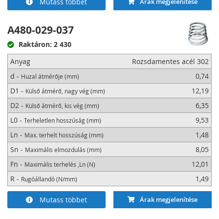
Mutass többet
Árak megjelenítése
A480-029-037
Raktáron: 2 430
Anyag
Rozsdamentes acél 302
d -
0,74
Huzal átmérője (mm)
D1 -
12,19
Külső átmérő, nagy vég (mm)
D2 -
6,35
Külső átmérő, kis vég (mm)
L0 -
9,53
Terheletlen hosszúság (mm)
Ln -
1,48
Max. terhelt hosszúság (mm)
Sn -
8,05
Maximális elmozdulás (mm)
Fn -
12,01
Maximális terhelés ,Ln (N)
R -
1,49
Rugóállandó (N/mm)
Mutass többet
Árak megjelenítése