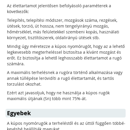
Az élettartamot jelentősen befolyásoló paraméterek a
következők:
Telepítés, telepítési módszer, mozgások száma, rezgések,
ütések, torzió, út hossza, nem tengelyirányú mozgás,
hőmérséklet, más felületekkel szembeni kopás, használati
környezet, tisztítószerek, oldalirányú ütések stb.
Mindig úgy méretezze a kúpos nyomórugót, hogy az a lehető
legkevesebb megterheléssel biztosítsa a kívánt mozgást és
erőt. Ez biztosítja a lehető leghosszabb élettartamot a rugó
számára.
A maximális terhelésnek a rugóra történő alkalmazása vagy
annak túllépése lerövidíti a rugó élettartamát, és tartós
torzulást okozhat.
Ezért azt javasoljuk, hogy ne használja a kúpos rugók
maximális útjának (Sn) több mint 75%-át.
Egyebek
A kúpos nyomórugók a terheléstől és az úttól függően többé-
kevésbé beállítják magukat.