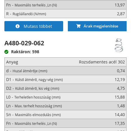
Fn -
13,97
Maximális terhelés ,Ln (N)
R -
2,87
Rugóállandó (N/mm)
Mutass többet
Árak megjelenítése
A480-029-062
Raktáron: 598
Anyag
Rozsdamentes acél 302
d -
0,74
Huzal átmérője (mm)
D1 -
12,19
Külső átmérő, nagy vég (mm)
D2 -
4,75
Külső átmérő, kis vég (mm)
L0 -
15,88
Terheletlen hosszúság (mm)
Ln -
1,48
Max. terhelt hosszúság (mm)
Sn -
14,40
Maximális elmozdulás (mm)
Fn -
17,35
Maximális terhelés ,Ln (N)