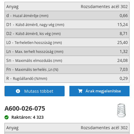
Anyag
Rozsdamentes acél 302
d -
0,66
Huzal átmérője (mm)
D1 -
15,24
Külső átmérő, nagy vég (mm)
D2 -
8,71
Külső átmérő, kis vég (mm)
L0 -
25,40
Terheletlen hosszúság (mm)
Ln -
1,32
Max. terhelt hosszúság (mm)
Sn -
24,08
Maximális elmozdulás (mm)
Fn -
7,03
Maximális terhelés ,Ln (N)
R -
0,29
Rugóállandó (N/mm)
Mutass többet
Árak megjelenítése
A600-026-075
Raktáron: 4 323
Anyag
Rozsdamentes acél 302