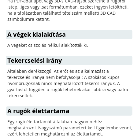
Ha PDF-adatlapot vagy 3D-s CAD-rajzot szeretne a rugóról
.step, .iges vagy .sat formátumban, ezeket ingyen letöltheti,
ha a táblázatban található tételszám melletti 3D CAD
szimbólumra kattint.
A végek kialakítása
A végeket csiszolás nélkül alakították ki.
Tekercselési irány
Általában derékszögű. Az erőt és az alkalmazást a
tekercselés iránya nem befolyásolja.: A szokásos kúpos
nyomórugóknak nincs meghatározott tekercsirányuk. A
gyártástól függően a rugók lehetnek akár jobbra vagy balra
tekercseltek.
A rugók élettartama
Egy rugó élettartamát általában nagyon nehéz
meghatározni. Nagyszámú paramétert kell figyelembe venni,
ezért lehetetlen meghatározni az élettartamot.