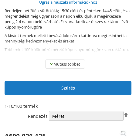
Ugrás a műszaki információkhoz
Rendeljen hétfőtől csütörtökig 15:30 előtt és pénteken 14:45 előtt, és a
megrendelést még ugyanazon a napon elküldjük, a megérkezése
pedig 2-4 napon belül várható. Ez vonatkozik az összes raktáron lévő
kúpos nyomórugóra
A kívánt termék melletti bevásárlókosárra kattintva megtekintheti a
mennyiségi kedvezményeket és árakat.
Több mint 100 különböző méretű kúpos nyomórugónk van raktáron.
Tartománycsúszkáink segítségével könnyen és gyorsan megtalálja a
kívánt kúpos nyomórugót.
Mutass többet
Mi az a kúpos nyomórugó?
A kúpos nyomórugók kialakítása nagyobb mozgást és stabilitást
Szűrés
biztosít, mint a „normál” nyomórugóké. Ezért a kúpos nyomórugók
ideálisak olyan alkalmazásokhoz, ahol a stabilitás és a rövid
összenyomott hosszúság fontos.
1
-
10
/
100
termék
Csö
Rendezés
sor