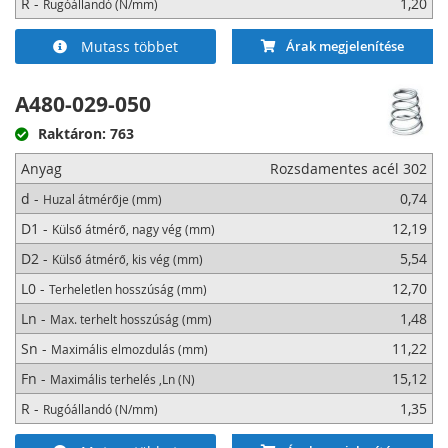
R -
1,20
Rugóállandó (N/mm)
Mutass többet
Árak megjelenítése
A480-029-050
Raktáron: 763
Anyag
Rozsdamentes acél 302
d -
0,74
Huzal átmérője (mm)
D1 -
12,19
Külső átmérő, nagy vég (mm)
D2 -
5,54
Külső átmérő, kis vég (mm)
L0 -
12,70
Terheletlen hosszúság (mm)
Ln -
1,48
Max. terhelt hosszúság (mm)
Sn -
11,22
Maximális elmozdulás (mm)
Fn -
15,12
Maximális terhelés ,Ln (N)
R -
1,35
Rugóállandó (N/mm)