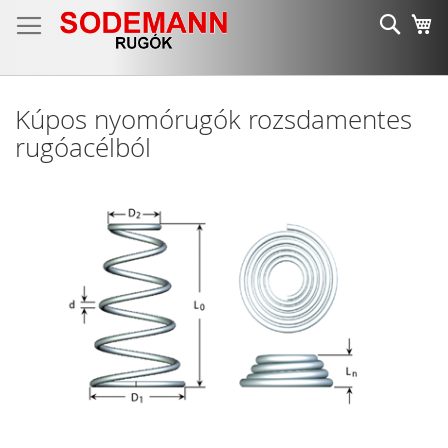
Ugrás
Keres
K
a
tartalomhoz
Kúpos nyomórugók rozsdamentes
rugóacélból