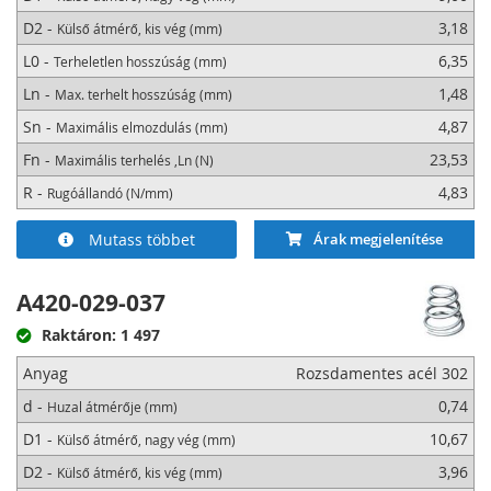
D2 -
3,18
Külső átmérő, kis vég (mm)
L0 -
6,35
Terheletlen hosszúság (mm)
Ln -
1,48
Max. terhelt hosszúság (mm)
Sn -
4,87
Maximális elmozdulás (mm)
Fn -
23,53
Maximális terhelés ,Ln (N)
R -
4,83
Rugóállandó (N/mm)
Mutass többet
Árak megjelenítése
A420-029-037
Raktáron: 1 497
Anyag
Rozsdamentes acél 302
d -
0,74
Huzal átmérője (mm)
D1 -
10,67
Külső átmérő, nagy vég (mm)
D2 -
3,96
Külső átmérő, kis vég (mm)