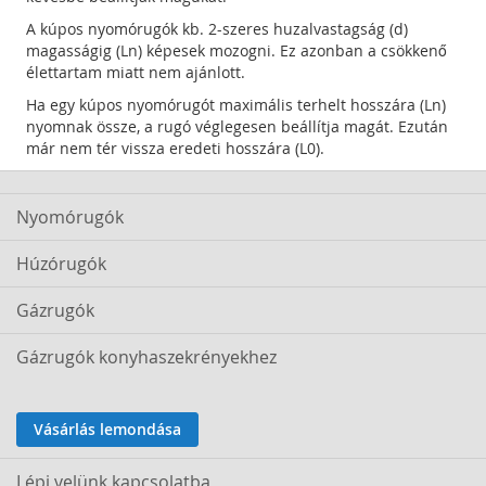
A kúpos nyomórugók kb. 2-szeres huzalvastagság (d)
magasságig (Ln) képesek mozogni. Ez azonban a csökkenő
élettartam miatt nem ajánlott.
Ha egy kúpos nyomórugót maximális terhelt hosszára (Ln)
nyomnak össze, a rugó véglegesen beállítja magát. Ezután
már nem tér vissza eredeti hosszára (L0).
Nyomórugók
Húzórugók
Gázrugók
Gázrugók konyhaszekrényekhez
Vásárlás lemondása
Lépj velünk kapcsolatba