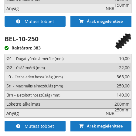
150mm
Anyag
NBR
Mutass többet
Árak megjelenítése
BEL-10-250
Raktáron: 383
Ø1 -
10,00
Dugattyúrúd átmérője (mm)
Ø2 -
22,00
Csőátmérő (mm)
L0 -
365,00
Terheletlen hosszúság (mm)
Sn -
250,00
Maximális elmozdulás (mm)
Bm -
140,00
Betöltött hosszúság (mm)
Löketre alkalmas
200mm
250mm
Anyag
NBR
Mutass többet
Árak megjelenítése