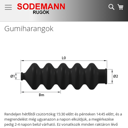
Ugrás
Keres
K
a
tartalomhoz
Gumiharangok
Rendeljen hétfőtől csütörtökig 15:30 előtt és pénteken 14:45 előtt, és a
megrendelést még ugyanazon a napon elküldjük, a megérkezése
pedig 2-4 napon belül várható. Ez vonatkozik minden raktáron lévő