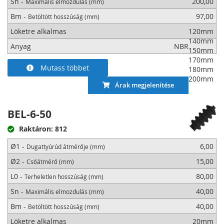
Sn -
200,00
Maximális elmozdulás (mm)
Bm -
97,00
Betöltött hosszúság (mm)
Löketre alkalmas
120mm
140mm
Anyag
NBR
150mm
170mm
Mutass többet
180mm
200mm
Árak megjelenítése
BEL-6-50
Raktáron: 812
Ø1 -
6,00
Dugattyúrúd átmérője (mm)
Ø2 -
15,00
Csőátmérő (mm)
L0 -
80,00
Terheletlen hosszúság (mm)
Sn -
40,00
Maximális elmozdulás (mm)
Bm -
40,00
Betöltött hosszúság (mm)
Löketre alkalmas
20mm