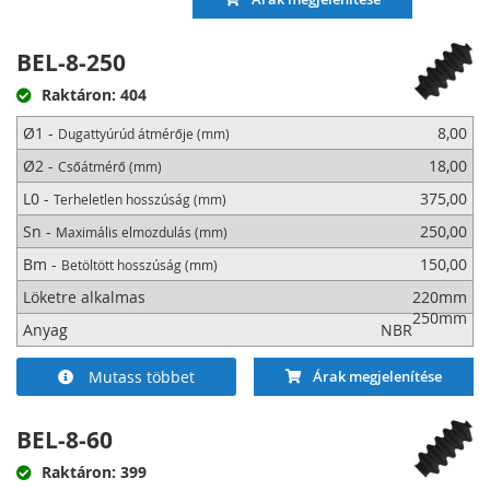
BEL-8-250
Raktáron: 404
Ø1 -
8,00
Dugattyúrúd átmérője (mm)
Ø2 -
18,00
Csőátmérő (mm)
L0 -
375,00
Terheletlen hosszúság (mm)
Sn -
250,00
Maximális elmozdulás (mm)
Bm -
150,00
Betöltött hosszúság (mm)
Löketre alkalmas
220mm
250mm
Anyag
NBR
Mutass többet
Árak megjelenítése
BEL-8-60
Raktáron: 399