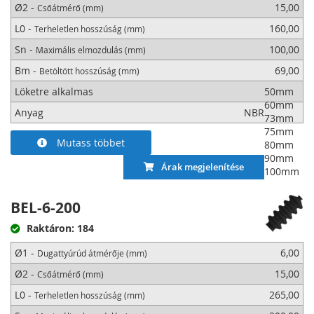
Ø2 -
15,00
Csőátmérő (mm)
L0 -
160,00
Terheletlen hosszúság (mm)
Sn -
100,00
Maximális elmozdulás (mm)
Bm -
69,00
Betöltött hosszúság (mm)
Löketre alkalmas
50mm
60mm
Anyag
NBR
73mm
75mm
Mutass többet
80mm
90mm
Árak megjelenítése
100mm
BEL-6-200
Raktáron: 184
Ø1 -
6,00
Dugattyúrúd átmérője (mm)
Ø2 -
15,00
Csőátmérő (mm)
L0 -
265,00
Terheletlen hosszúság (mm)