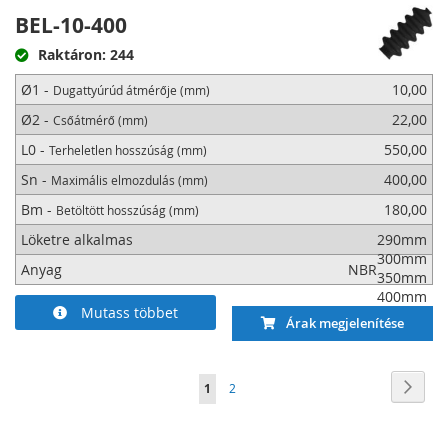
BEL-10-400
Raktáron: 244
Ø1 -
10,00
Dugattyúrúd átmérője (mm)
Ø2 -
22,00
Csőátmérő (mm)
L0 -
550,00
Terheletlen hosszúság (mm)
Sn -
400,00
Maximális elmozdulás (mm)
Bm -
180,00
Betöltött hosszúság (mm)
Löketre alkalmas
290mm
300mm
Anyag
NBR
350mm
400mm
Mutass többet
Árak megjelenítése
Oldal
Oldal
Követ
You're
Oldal
1
2
currently
reading