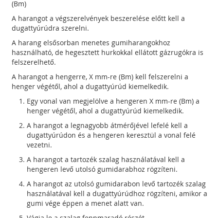
(Bm)
A harangot a végszerelvények beszerelése előtt kell a
dugattyúrúdra szerelni.
A harang elsősorban menetes gumiharangokhoz
használható, de hegesztett hurkokkal ellátott gázrugókra is
felszerelhető.
A harangot a hengerre, X mm-re (Bm) kell felszerelni a
henger végétől, ahol a dugattyúrúd kiemelkedik.
Egy vonal van megjelölve a hengeren X mm-re (Bm) a
henger végétől, ahol a dugattyúrúd kiemelkedik.
A harangot a legnagyobb átmérőjével lefelé kell a
dugattyúrúdon és a hengeren keresztül a vonal felé
vezetni.
A harangot a tartozék szalag használatával kell a
hengeren levő utolsó gumidarabhoz rögzíteni.
A harangot az utolsó gumidarabon levő tartozék szalag
használatával kell a dugattyúrúdhoz rögzíteni, amikor a
gumi vége éppen a menet alatt van.
Vágja le a szalag fennmaradó részét.