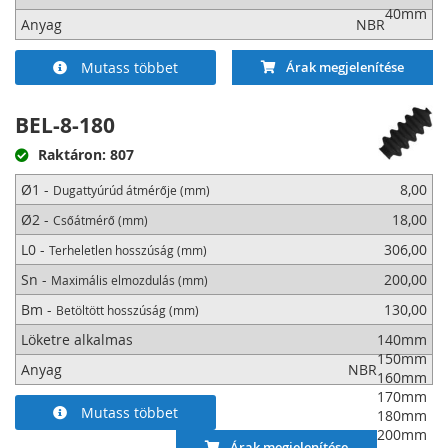
40mm
Anyag
NBR
Mutass többet
Árak megjelenítése
BEL-8-180
Raktáron: 807
Ø1 -
8,00
Dugattyúrúd átmérője (mm)
Ø2 -
18,00
Csőátmérő (mm)
L0 -
306,00
Terheletlen hosszúság (mm)
Sn -
200,00
Maximális elmozdulás (mm)
Bm -
130,00
Betöltött hosszúság (mm)
Löketre alkalmas
140mm
150mm
Anyag
NBR
160mm
170mm
Mutass többet
180mm
200mm
Árak megjelenítése