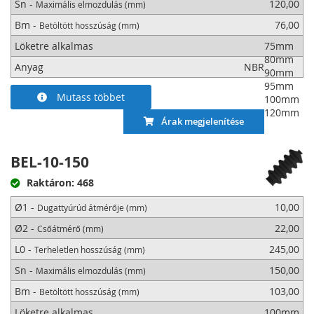
Sn -
120,00
Maximális elmozdulás (mm)
Bm -
76,00
Betöltött hosszúság (mm)
Löketre alkalmas
75mm
80mm
Anyag
NBR
90mm
95mm
Mutass többet
100mm
120mm
Árak megjelenítése
BEL-10-150
Raktáron: 468
Ø1 -
10,00
Dugattyúrúd átmérője (mm)
Ø2 -
22,00
Csőátmérő (mm)
L0 -
245,00
Terheletlen hosszúság (mm)
Sn -
150,00
Maximális elmozdulás (mm)
Bm -
103,00
Betöltött hosszúság (mm)
Löketre alkalmas
100mm