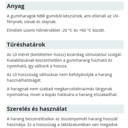
Anyag
page
A gumiharagok NBR gumiból készülnek, ami ellenáll az UV-
fénynek, sónak és olajnak.
Elméleti üzemi hőmérséklet -20 °C és +60 °C között.
Tűréshatárok
Az L0 méret (betöltetlen hossz) kizárólag útmutatóul szolgál.
Kialakításának köszönhetően a gumiharang húzható és
nyomható, így változik a hossza.
Az L0 hosszúság változásai nem befolyásolják a harang
használhatóságát.
A haragnak nem szabad megkarcolódnia/más tárgynak
nyomódnia, mivel a kopás hatására a harang elszakadhat.
Szerelés és használat
A harang beszerelésekor az összenyomott harang hosszát
használja. Ez a hosszúság a táblázatunkban van megadva