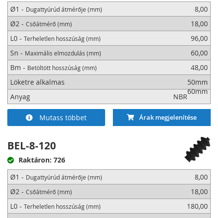
Ø1 -
8,00
Dugattyúrúd átmérője (mm)
Ø2 -
18,00
Csőátmérő (mm)
L0 -
96,00
Terheletlen hosszúság (mm)
Sn -
60,00
Maximális elmozdulás (mm)
Bm -
48,00
Betöltött hosszúság (mm)
Löketre alkalmas
50mm
60mm
Anyag
NBR
Mutass többet
Árak megjelenítése
BEL-8-120
Raktáron: 726
Ø1 -
8,00
Dugattyúrúd átmérője (mm)
Ø2 -
18,00
Csőátmérő (mm)
L0 -
180,00
Terheletlen hosszúság (mm)