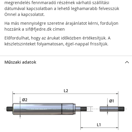
megrendelés fennmaradó részének várható szállítási
dátumával kapcsolatban a lehető leghamarabb felvesszük
Önnel a kapcsolatot.
Ha más mennyiségre szeretne árajánlatot kérni, forduljon
hozzánk a
sif@fjedre.dk
címen
Előfordulhat, hogy az árukat időközben értékesítjük. A
készletszinteket folyamatosan, éjjel-nappal frissítjük.
Műszaki adatok