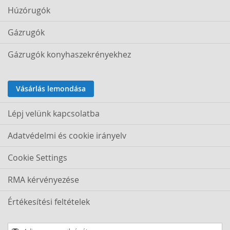
Húzórugók
Gázrugók
Gázrugók konyhaszekrényekhez
Vásárlás lemondása
Lépj velünk kapcsolatba
Adatvédelmi és cookie irányelv
Cookie Settings
RMA kérvényezése
Értékesítési feltételek
Iratkozzon