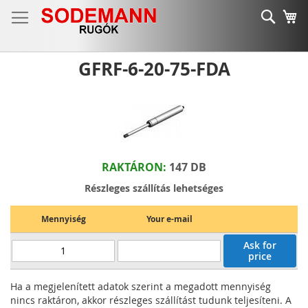
Ugrás
Keres
K
a
tartalomhoz
GFRF-6-20-75-FDA
RAKTÁRON:
147 DB
Részleges szállítás lehetséges
Mennyiség
Your e-mail
Ask for
price
Ha a megjelenített adatok szerint a megadott mennyiség
nincs raktáron, akkor részleges szállítást tudunk teljesíteni. A