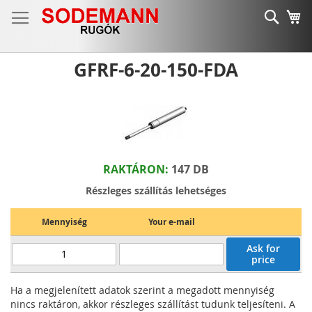
Ugrás
Keres
K
a
tartalomhoz
GFRF-6-20-150-FDA
RAKTÁRON:
147 DB
Részleges szállítás lehetséges
Mennyiség
Your e-mail
Ask for
price
Ha a megjelenített adatok szerint a megadott mennyiség
nincs raktáron, akkor részleges szállítást tudunk teljesíteni. A