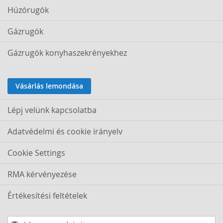
Húzórugók
Gázrugók
Gázrugók konyhaszekrényekhez
Vásárlás lemondása
Lépj velünk kapcsolatba
Adatvédelmi és cookie irányelv
Cookie Settings
RMA kérvényezése
Értékesítési feltételek
Iratkozzon