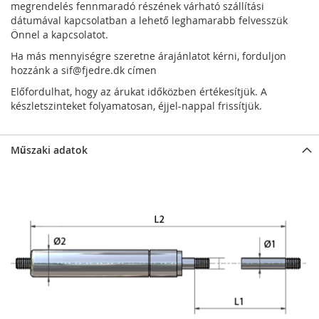
megrendelés fennmaradó részének várható szállítási
dátumával kapcsolatban a lehető leghamarabb felvesszük
Önnel a kapcsolatot.
Ha más mennyiségre szeretne árajánlatot kérni, forduljon
hozzánk a
sif@fjedre.dk
címen
Előfordulhat, hogy az árukat időközben értékesítjük. A
készletszinteket folyamatosan, éjjel-nappal frissítjük.
Műszaki adatok