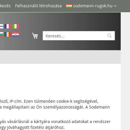
Nyelv
tkezés
Felhasználó létrehozása
sodemann-rugok.hu
Kosaram
Keresés
Keresés
sző, IP-cím. Ezen túlmenően cookie-k segítségével,
dja megállapítani az Ön személyazonosságát. A Sodemann
tyás vásárlásnál a kártyára vonatkozó adatokat a rendszer
gy jóváhagyott fizetési átjáróhoz.