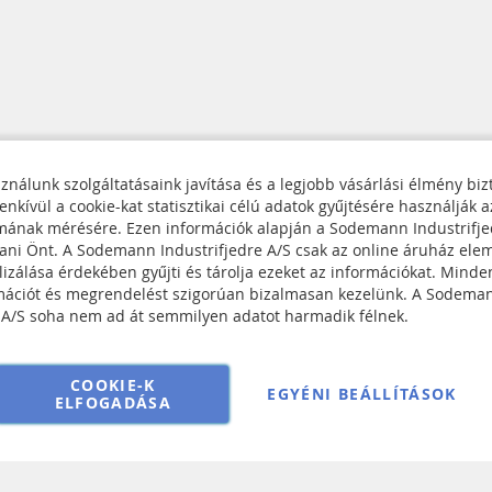
ználunk szolgáltatásaink javítása és a legjobb vásárlási élmény biz
nkívül a cookie-kat statisztikai célú adatok gyűjtésére használják a
kapcsolatba
mának mérésére. Ezen információk alapján a Sodemann Industrifj
és cookie irányelv
tani Önt. A Sodemann Industrifjedre A/S csak az online áruház ele
Iratkozzon
ngs
lizálása érdekében gyűjti és tárolja ezeket az információkat. Minde
fel
rmációt és megrendelést szigorúan bizalmasan kezelünk. A Sodema
ezése
hírlevelünkre:
e A/S soha nem ad át semmilyen adatot harmadik félnek.
feltételek
COOKIE-K
EGYÉNI BEÁLLÍTÁSOK
ELFOGADÁSA
Copyright © 2025 Sodemann Industrifjedre A/S. All rights reserved.