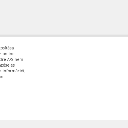
tosítása
z online
edre A/S nem
mzése és
n információt,
Feliratkozás
nn