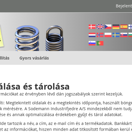
Bejelen
llítás
Gyors vásárlás
lása és tárolása
ációkat az érvényben lévő dán jogszabályok szerint kezeljük.
i: Megtekintett oldalak és a megtekintés időpontja, használt böngé
ának mérésére. A Sodemann Industrifjedre A/S mindezekből nem tu
se és annak optimalizálása érdekében gyűjt és tárol adatokat.
Ide tartozik a név, a cím, az e-mail cím és a termékadatok. Bankkár
 az információkat, hiszen minden adat titkosított formában kerül e