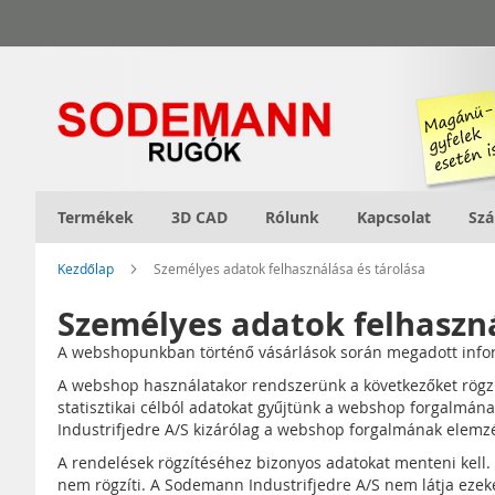
Ugrás
a
tartalomhoz
Termékek
3D CAD
Rólunk
Kapcsolat
Szá
Kezdőlap
Személyes adatok felhasználása és tárolása
Személyes adatok felhaszná
A webshopunkban történő vásárlások során megadott inform
A webshop használatakor rendszerünk a következőket rögzít
statisztikai célból adatokat gyűjtünk a webshop forgalm
Industrifjedre A/S kizárólag a webshop forgalmának elemzé
A rendelések rögzítéséhez bizonyos adatokat menteni kell. 
nem rögzíti. A Sodemann Industrifjedre A/S nem látja ezeket