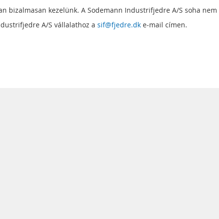
úan bizalmasan kezelünk. A Sodemann Industrifjedre A/S soha nem 
dustrifjedre A/S vállalathoz a
sif@fjedre.dk
e-mail címen.