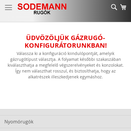
Ugrás
Keres
K
a
tartalomhoz
ÜDVÖZÖLJÜK GÁZRUGÓ-
KONFIGURÁTORUNKBAN!
Válassza ki a konfiguráció kiindulópontját, amelyik
gázrugótípust választja. A folyamat későbbi szakaszában
kiválaszthatja a megfelelő végszerelvényeket és konzolokat.
Így nem választhat rosszul, és biztosíthatja, hogy az
alkatrészek illeszkedjenek egymáshoz.
Nyomórugók